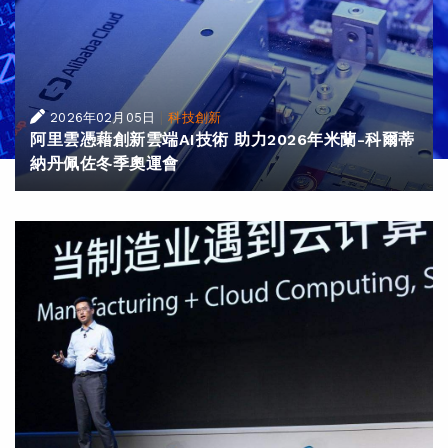
|
2026年02月05日
科技創新
阿里雲憑藉創新雲端AI技術 助力2026年米蘭-科爾蒂
納丹佩佐冬季奧運會