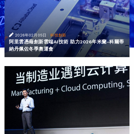
|
2026年02月05日
科技創新
阿里雲憑藉創新雲端AI技術 助力2026年米蘭-科爾蒂
納丹佩佐冬季奧運會