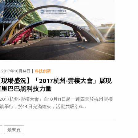
|
2017年10月14日
科技創新
【現場盛況】「2017杭州‧雲棲大會」展現
阿里巴巴黑科技力量
2017杭州‧雲棲大會」自10月11日起一連四天於杭州雲棲
鎮舉行，於14日完滿結束，活動共吸引6...
最末頁