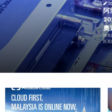
2
阿
2
奧
阿里
匹克