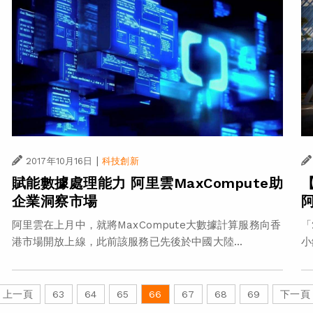
|
2017年10月16日
科技創新
賦能數據處理能力 阿里雲MaxCompute助
企業洞察市場
阿里雲在上月中，就將MaxCompute大數據計算服務向香
「
港市場開放上線，此前該服務已先後於中國大陸...
小
上一頁
63
64
65
66
67
68
69
下一頁