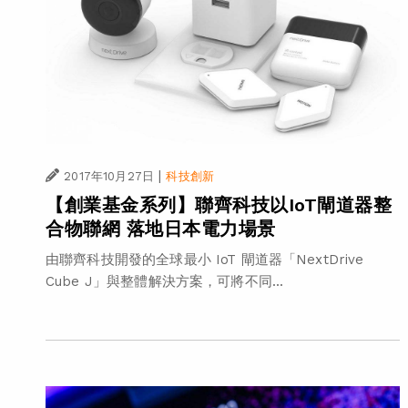
|
2017年10月27日
科技創新
【創業基金系列】聯齊科技以IoT閘道器整
合物聯網 落地日本電力場景
由聯齊科技開發的全球最小 IoT 閘道器「NextDrive
Cube J」與整體解決方案，可將不同...