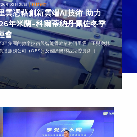
|
026年02月05日
科技創新
里雲憑藉創新雲端AI技術 助力
026年米蘭-科爾蒂納丹佩佐冬季
運會
巴巴集團的數字技術與智能骨幹業務阿里雲，正與奧林
廣播服務公司（OBS）及國際奧林匹克委員會（...