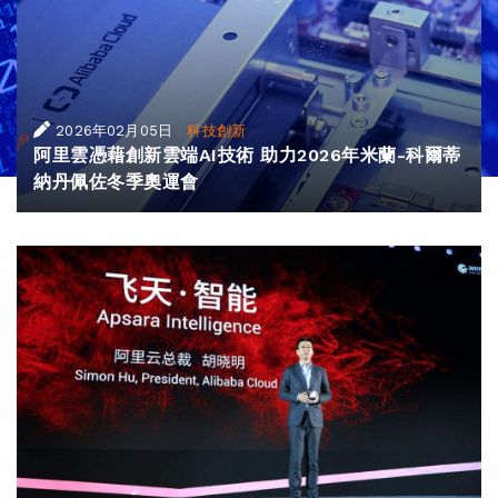
|
2026年02月05日
科技創新
阿里雲憑藉創新雲端AI技術 助力2026年米蘭-科爾蒂
納丹佩佐冬季奧運會