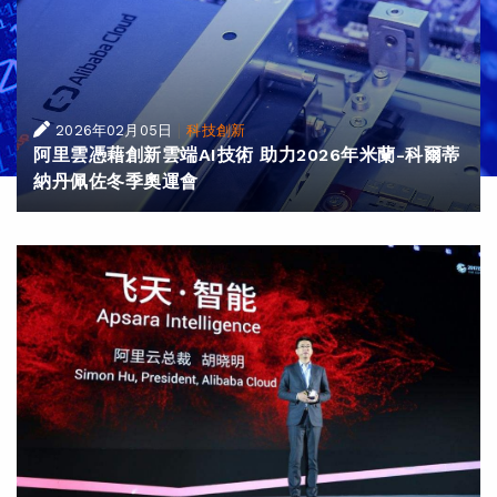
|
2026年02月05日
科技創新
阿里雲憑藉創新雲端AI技術 助力2026年米蘭-科爾蒂
納丹佩佐冬季奧運會