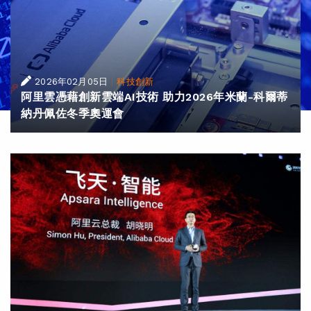
|
2026年02月05日
科技創新
阿里雲憑藉創新雲端AI技術 助力2026年米蘭-科爾蒂
納丹佩佐冬季奧運會