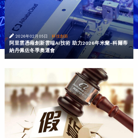
|
2026年02月05日
科技創新
阿里雲憑藉創新雲端AI技術 助力2026年米蘭-科爾蒂
納丹佩佐冬季奧運會