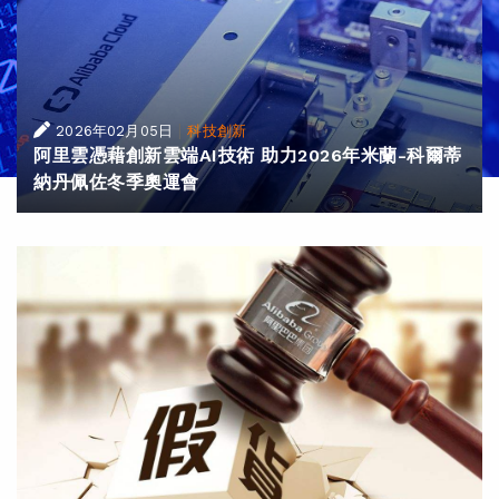
|
2026年02月05日
科技創新
阿里雲憑藉創新雲端AI技術 助力2026年米蘭-科爾蒂
納丹佩佐冬季奧運會