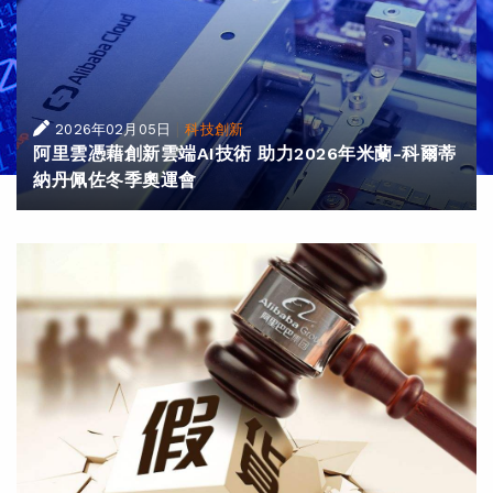
|
2026年02月05日
科技創新
阿里雲憑藉創新雲端AI技術 助力2026年米蘭-科爾蒂
納丹佩佐冬季奧運會