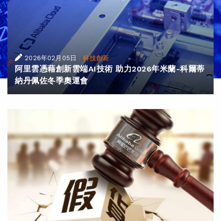
|
2026年02月05日
科技創新
阿里雲憑藉創新雲端AI技術 助力2026年米蘭-科爾蒂
納丹佩佐冬季奧運會