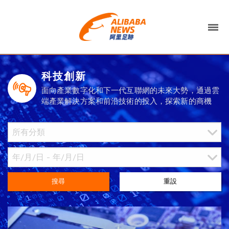
科技創新
面向產業數字化和下一代互聯網的未來大勢，通過雲
端產業解決方案和前沿技術的投入，探索新的商機
搜尋
重設