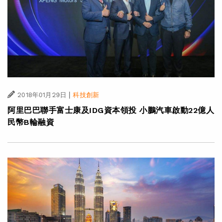
|
2018年01月29日
科技創新
阿里巴巴聯手富士康及IDG資本領投 小鵬汽車啟動22億人
民幣B輪融資