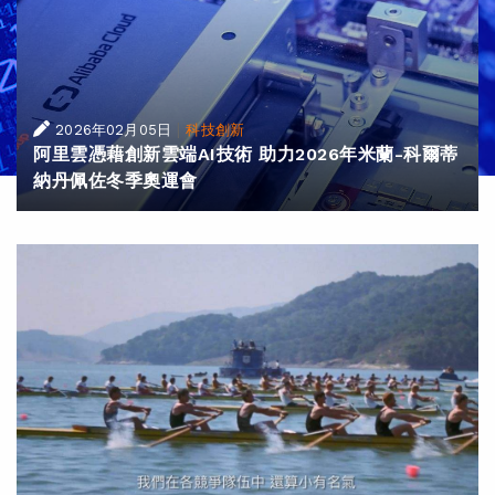
|
2026年02月05日
科技創新
阿里雲憑藉創新雲端AI技術 助力2026年米蘭-科爾蒂
納丹佩佐冬季奧運會