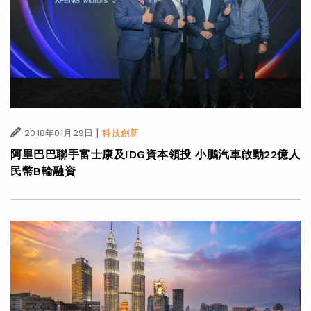
|
2018年01月29日
科技創新
阿里巴巴聯手富士康及IDG資本領投 小鵬汽車啟動22億人
民幣B輪融資