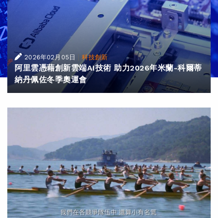
|
2026年02月05日
科技創新
阿里雲憑藉創新雲端AI技術 助力2026年米蘭-科爾蒂
納丹佩佐冬季奧運會