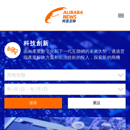
科技創新
面向產業數字化和下一代互聯網的未來大勢，通過雲
端產業解決方案和前沿技術的投入，探索新的商機
搜尋
重設