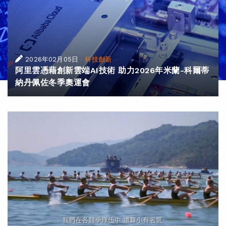
|
2026年02月05日
科技創新
阿里雲憑藉創新雲端AI技術 助力2026年米蘭-科爾蒂
納丹佩佐冬季奧運會