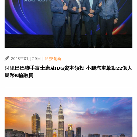
|
2018年01月29日
科技創新
阿里巴巴聯手富士康及IDG資本領投 小鵬汽車啟動22億人
民幣B輪融資