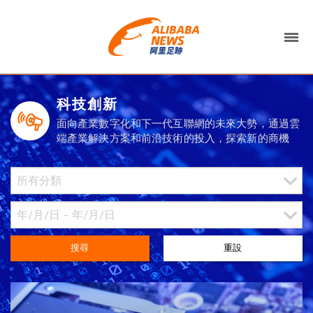
科技創新
面向產業數字化和下一代互聯網的未來大勢，通過雲
端產業解決方案和前沿技術的投入，探索新的商機
搜尋
重設