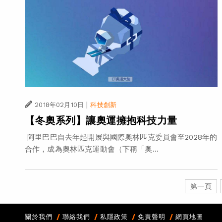
|
2018年02月10日
科技創新
【冬奧系列】讓奧運擁抱科技力量
阿里巴巴自去年起開展與國際奧林匹克委員會至2028年的
合作，成為奧林匹克運動會（下稱「奧...
第一頁
關於我們
聯絡我們
私隱政策
免責聲明
網頁地圖