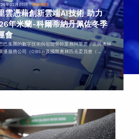
|
026年02月05日
科技創新
里雲憑藉創新雲端AI技術 助力
026年米蘭-科爾蒂納丹佩佐冬季
運會
巴巴集團的數字技術與智能骨幹業務阿里雲，正與奧林
廣播服務公司（OBS）及國際奧林匹克委員會（...