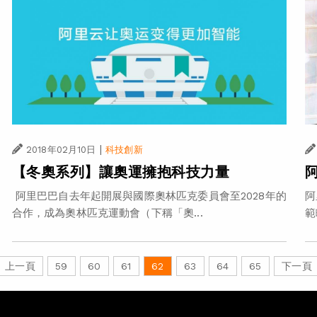
|
2018年02月10日
科技創新
【冬奧系列】讓奧運擁抱科技力量
阿里巴巴自去年起開展與國際奧林匹克委員會至2028年的
阿
合作，成為奧林匹克運動會（下稱「奧...
範
上一頁
59
60
61
62
63
64
65
下一頁