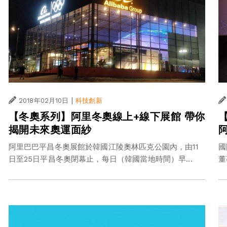
|
2018年02月10日
科技創新
【冬奧系列】阿里冬奧線上+線下展館 帶你
揭開未來奧運面紗
阿里巴巴平昌冬奧展館於韓國江陵奧林匹克公園內，由11
國
日至25日平昌冬奧閉幕止，每日（韓國當地時間）早...
董