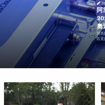
2
阿
2
奧
阿里
匹克