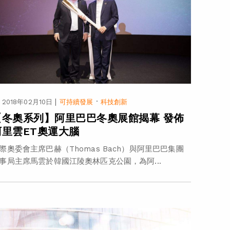
|
·
2018年02月10日
可持續發展
科技創新
【冬奧系列】阿里巴巴冬奧展館揭幕 發佈
阿里雲ET奧運大腦
際奧委會主席巴赫（Thomas Bach）與阿里巴巴集團
事局主席馬雲於韓國江陵奧林匹克公園，為阿...