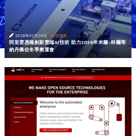
|
2026年02月05日
科技創新
阿里雲憑藉創新雲端AI技術 助力2026年米蘭-科爾蒂
納丹佩佐冬季奧運會