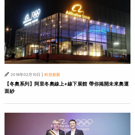
|
2018年02月10日
科技創新
【冬奧系列】阿里冬奧線上+線下展館 帶你揭開未來奧運
面紗