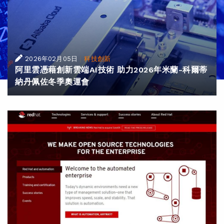
|
2026年02月05日
科技創新
阿里雲憑藉創新雲端AI技術 助力2026年米蘭-科爾蒂
納丹佩佐冬季奧運會