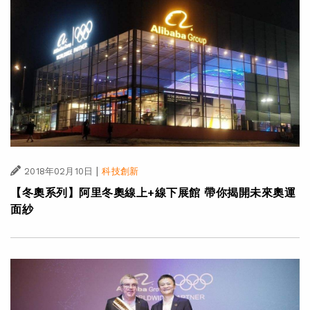
|
2018年02月10日
科技創新
【冬奧系列】阿里冬奧線上+線下展館 帶你揭開未來奧運
面紗