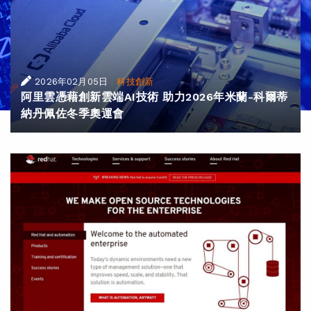
|
2026年02月05日
科技創新
阿里雲憑藉創新雲端AI技術 助力2026年米蘭-科爾蒂
納丹佩佐冬季奧運會