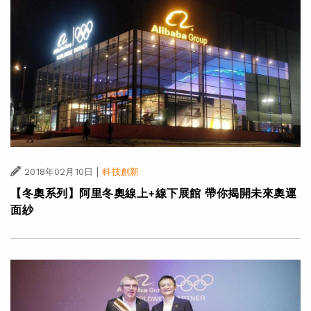
|
2018年02月10日
科技創新
【冬奧系列】阿里冬奧線上+線下展館 帶你揭開未來奧運
面紗