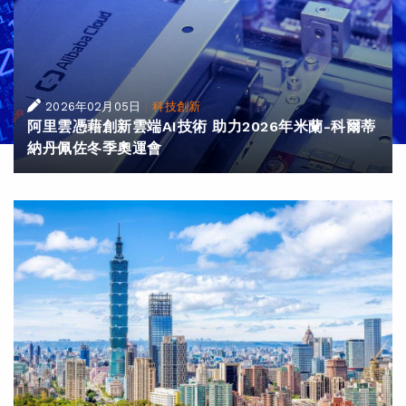
|
2026年02月05日
科技創新
阿里雲憑藉創新雲端AI技術 助力2026年米蘭-科爾蒂
納丹佩佐冬季奧運會