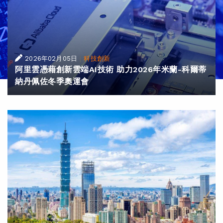
|
2026年02月05日
科技創新
阿里雲憑藉創新雲端AI技術 助力2026年米蘭-科爾蒂
納丹佩佐冬季奧運會