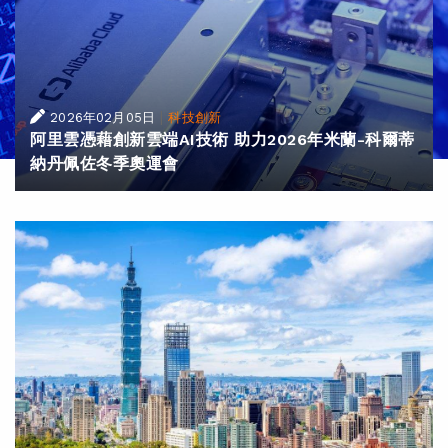
|
2026年02月05日
科技創新
阿里雲憑藉創新雲端AI技術 助力2026年米蘭-科爾蒂
納丹佩佐冬季奧運會