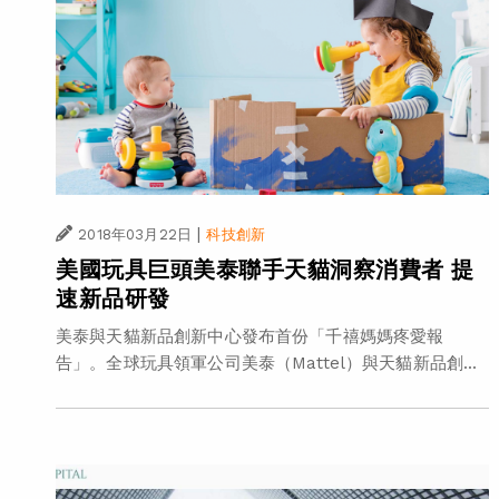
|
2018年03月22日
科技創新
美國玩具巨頭美泰聯手天貓洞察消費者 提
速新品研發
美泰與天貓新品創新中心發布首份「千禧媽媽疼愛報
告」。全球玩具領軍公司美泰（Mattel）與天貓新品創...