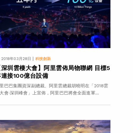
|
2018年03月28日
科技創新
【深圳雲棲大會】阿里雲佈局物聯網 目標5
年連接100億台設備
里巴巴集團資深副總裁、阿里雲總裁胡曉明在「2018雲
大會‧深圳峰會」上宣佈，阿里巴巴將會全面進軍...