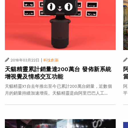
|
2018年03月22日
科技創新
天貓精靈累計銷量達200萬台 發佈新系統
增視覺及情感交互功能
天貓精靈X1自去年推出至今已累計200萬台銷量，近數個
阿
月的銷量持續加速增長。天貓精靈是由阿里巴巴人工...
平