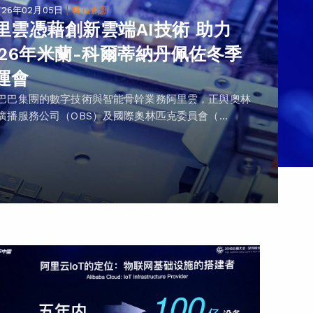
|
026年02月05日
科技創新
里雲憑藉創新雲端AI技術 助力
026年米蘭-科爾蒂納丹佩佐冬季
運會
巴巴集團的數字技術與智能骨幹業務阿里雲，正與奧林
廣播服務公司（OBS）及國際奧林匹克委員會（...