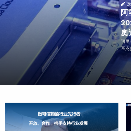
2
阿
2
奧
阿里
匹克