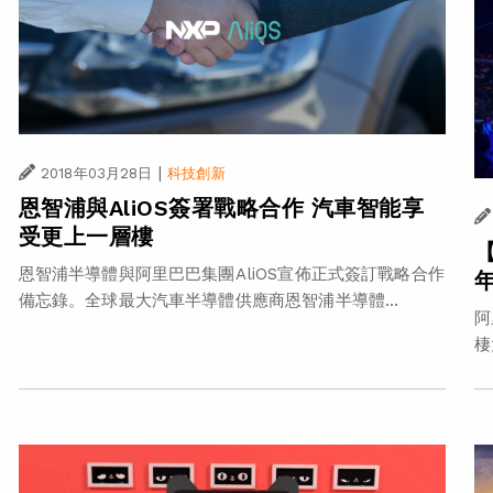
|
2018年03月28日
科技創新
恩智浦與AliOS簽署戰略合作 汽車智能享
受更上一層樓
恩智浦半導體與阿里巴巴集團AliOS宣佈正式簽訂戰略合作
備忘錄。全球最大汽車半導體供應商恩智浦半導體...
阿
棲