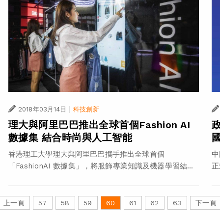
|
2018年03月14日
科技創新
理大與阿里巴巴推出全球首個Fashion AI
數據集 結合時尚與人工智能
香港理工大學理大與阿里巴巴攜手推出全球首個
中
「FashionAI 數據集」，將服飾專業知識及機器學習結...
正
上一頁
57
58
59
60
61
62
63
下一頁