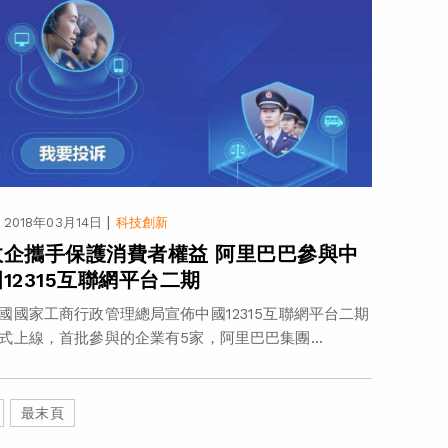
|
2018年03月14日
科技創新
政企攜手保護消費者權益 阿里巴巴參與中
國12315互聯網平台二期
國國家工商行政管理總局宣佈中國12315互聯網平台二期
式上線，首批參與的企業有5家，阿里巴巴集團...
最末頁