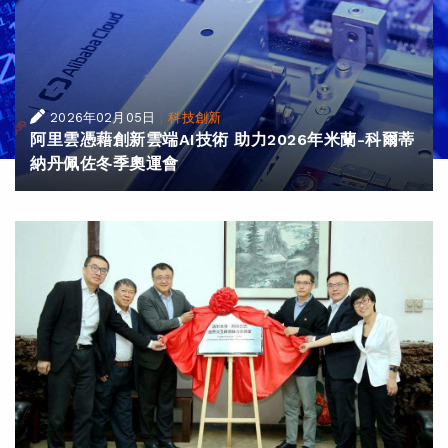
|
2026年02月05日
科技創新
阿里雲憑藉創新雲端AI技術 助力2026年米蘭-科爾蒂
納丹佩佐冬季奧運會