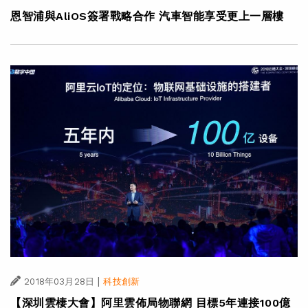
恩智浦與AliOS簽署戰略合作 汽車智能享受更上一層樓
|
2018年03月28日
科技創新
【深圳雲棲大會】阿里雲佈局物聯網 目標5年連接100億