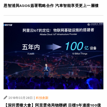
恩智浦與AliOS簽署戰略合作 汽車智能享受更上一層樓
|
2018年03月28日
科技創新
【深圳雲棲大會】阿里雲佈局物聯網 目標5年連接100億