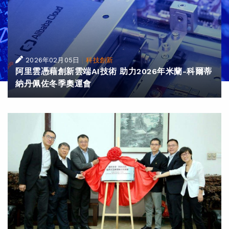
|
2026年02月05日
科技創新
阿里雲憑藉創新雲端AI技術 助力2026年米蘭-科爾蒂
納丹佩佐冬季奧運會