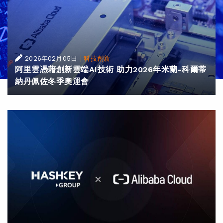
|
2026年02月05日
科技創新
阿里雲憑藉創新雲端AI技術 助力2026年米蘭-科爾蒂
納丹佩佐冬季奧運會