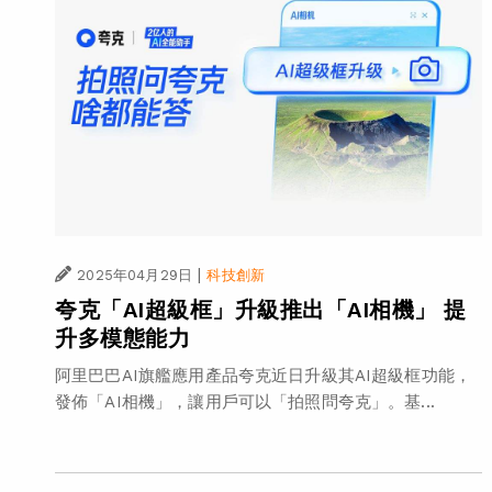
|
2025年04月29日
科技創新
夸克「AI超級框」升級推出「AI相機」 提
升多模態能力
阿里巴巴AI旗艦應用產品夸克近日升級其AI超級框功能，
發佈「AI相機」，讓用戶可以「拍照問夸克」。基...