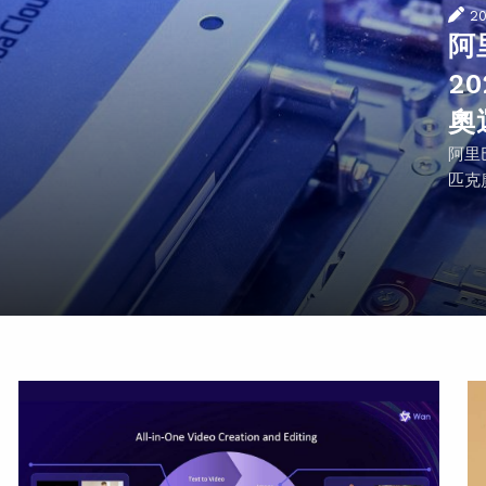
2
阿
2
奧
阿里
匹克