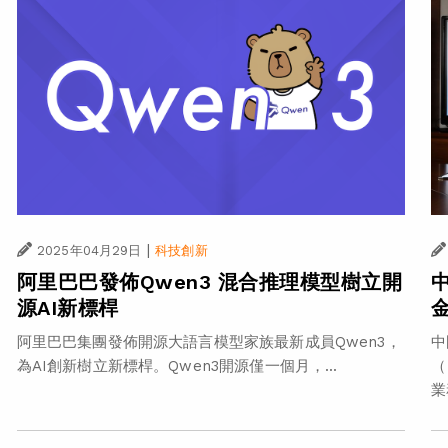
|
2025年04月29日
科技創新
阿里巴巴發佈Qwen3 混合推理模型樹立開
源AI新標桿
阿里巴巴集團發佈開源大語言模型家族最新成員Qwen3，
中
為AI創新樹立新標桿。Qwen3開源僅一個月，...
（
業