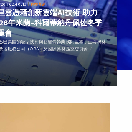
|
026年02月05日
科技創新
里雲憑藉創新雲端AI技術 助力
026年米蘭-科爾蒂納丹佩佐冬季
運會
巴巴集團的數字技術與智能骨幹業務阿里雲，正與奧林
廣播服務公司（OBS）及國際奧林匹克委員會（...