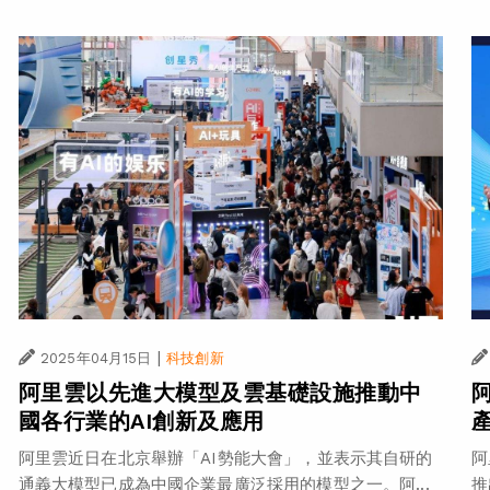
|
2025年04月15日
科技創新
阿里雲以先進大模型及雲基礎設施推動中
國各行業的AI創新及應用
阿里雲近日在北京舉辦「AI勢能大會」，並表示其自研的
阿
通義大模型已成為中國企業最廣泛採用的模型之一。阿...
推