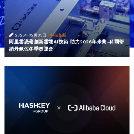
|
2026年02月05日
科技創新
阿里雲憑藉創新雲端AI技術 助力2026年米蘭-科爾蒂
納丹佩佐冬季奧運會