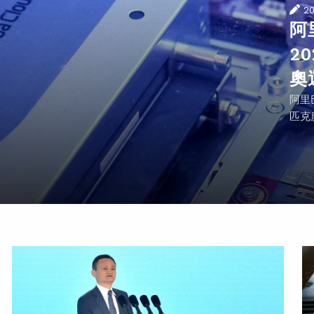
2
阿
2
奧
阿里
匹克