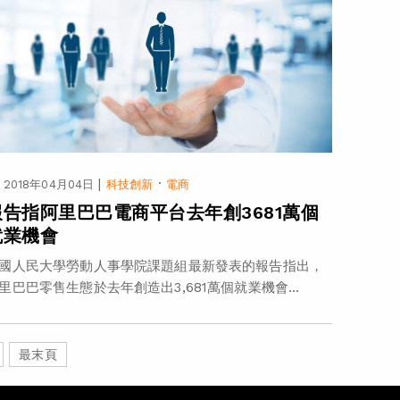
|
·
2018年04月04日
科技創新
電商
報告指阿里巴巴電商平台去年創3681萬個
就業機會
國人民大學勞動人事學院課題組最新發表的報告指出，
里巴巴零售生態於去年創造出3,681萬個就業機會...
最末頁