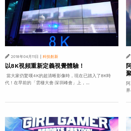
|
2018年04月11日
科技創新
以8K視頻重新定義視覺體驗！
當大家仍驚嘆4K的超清晰影像時，現在已踏入了8K時
代！在早前的「雲棲大會‧深圳峰會」上，...
阿
界