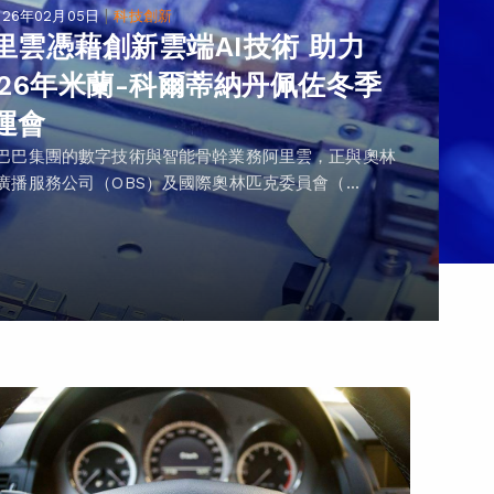
|
026年02月05日
科技創新
里雲憑藉創新雲端AI技術 助力
026年米蘭-科爾蒂納丹佩佐冬季
運會
巴巴集團的數字技術與智能骨幹業務阿里雲，正與奧林
廣播服務公司（OBS）及國際奧林匹克委員會（...