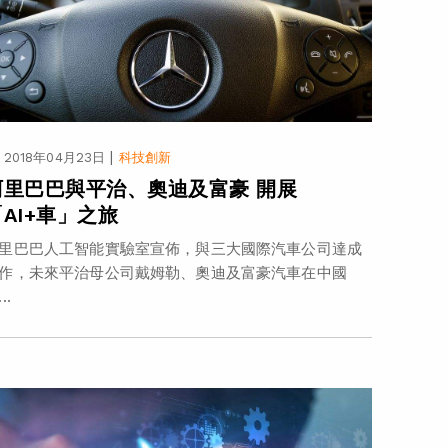
|
2018年04月23日
科技創新
阿里巴巴與平治、奧迪及富豪 開展
「AI+車」之旅
里巴巴人工智能實驗室宣佈，與三大國際汽車公司達成
作，未來平治母公司戴姆勒、奧迪及富豪汽車在中國
..