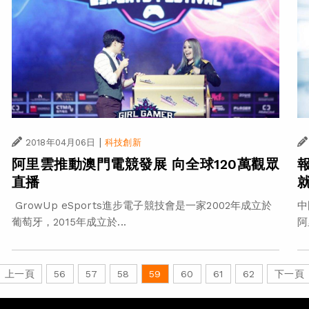
|
2018年04月06日
科技創新
阿里雲推動澳門電競發展 向全球120萬觀眾
直播
GrowUp eSports進步電子競技會是一家2002年成立於
中
葡萄牙，2015年成立於...
阿
上一頁
56
57
58
59
60
61
62
下一頁