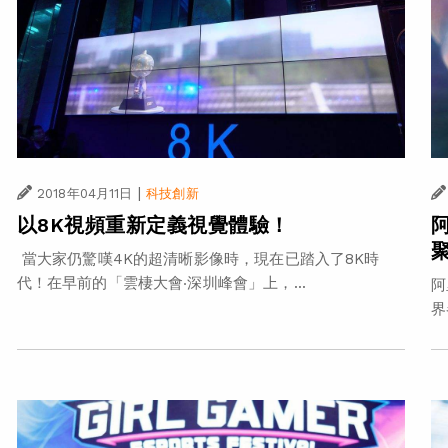
|
2018年04月11日
科技創新
以8K視頻重新定義視覺體驗！
當大家仍驚嘆4K的超清晰影像時，現在已踏入了8K時
代！在早前的「雲棲大會‧深圳峰會」上，...
阿
界