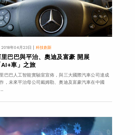
|
2018年04月23日
科技創新
阿里巴巴與平治、奧迪及富豪 開展
「AI+車」之旅
里巴巴人工智能實驗室宣佈，與三大國際汽車公司達成
作，未來平治母公司戴姆勒、奧迪及富豪汽車在中國
..