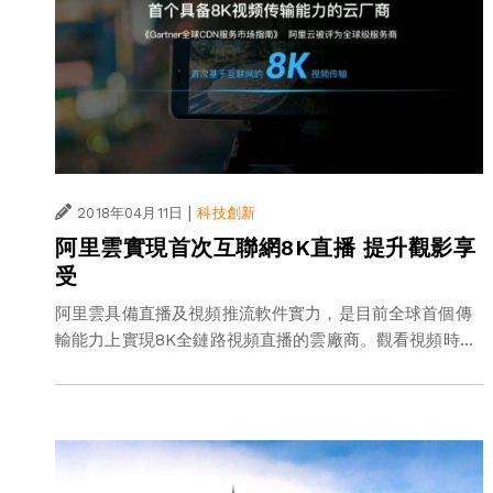
|
2018年04月11日
科技創新
阿里雲實現首次互聯網8K直播 提升觀影享
受
阿里雲具備直播及視頻推流軟件實力，是目前全球首個傳
輸能力上實現8K全鏈路視頻直播的雲廠商。觀看視頻時...