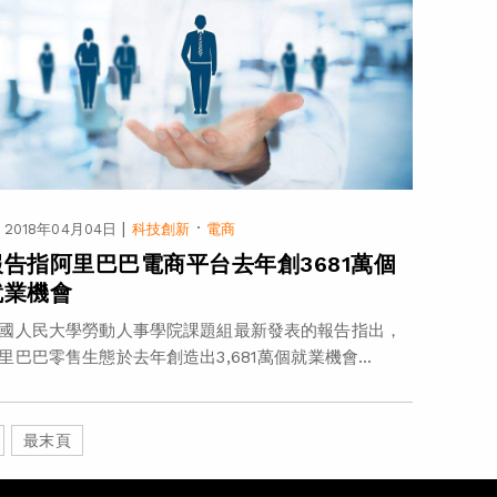
|
·
2018年04月04日
科技創新
電商
報告指阿里巴巴電商平台去年創3681萬個
就業機會
國人民大學勞動人事學院課題組最新發表的報告指出，
里巴巴零售生態於去年創造出3,681萬個就業機會...
最末頁