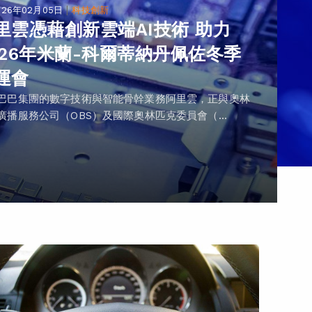
|
026年02月05日
科技創新
里雲憑藉創新雲端AI技術 助力
026年米蘭-科爾蒂納丹佩佐冬季
運會
巴巴集團的數字技術與智能骨幹業務阿里雲，正與奧林
廣播服務公司（OBS）及國際奧林匹克委員會（...