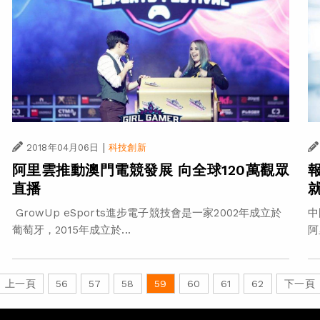
|
2018年04月06日
科技創新
阿里雲推動澳門電競發展 向全球120萬觀眾
直播
GrowUp eSports進步電子競技會是一家2002年成立於
中
葡萄牙，2015年成立於...
阿
上一頁
56
57
58
59
60
61
62
下一頁