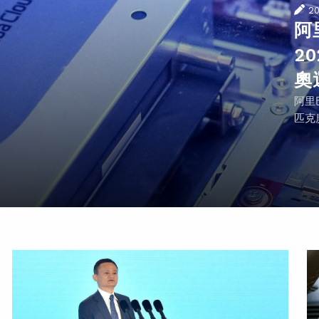
2
阿
2
奧
阿里
匹克