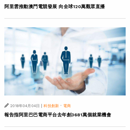
阿里雲推動澳門電競發展 向全球120萬觀眾直播
|
·
2018年04月04日
科技創新
電商
報告指阿里巴巴電商平台去年創3681萬個就業機會