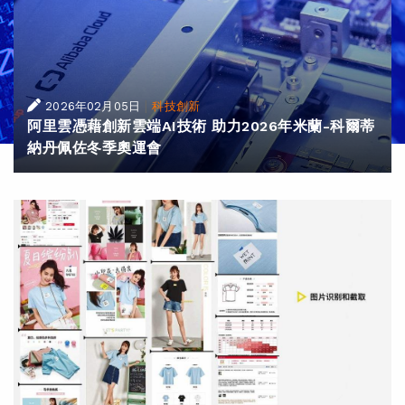
|
2026年02月05日
科技創新
阿里雲憑藉創新雲端AI技術 助力2026年米蘭-科爾蒂
納丹佩佐冬季奧運會