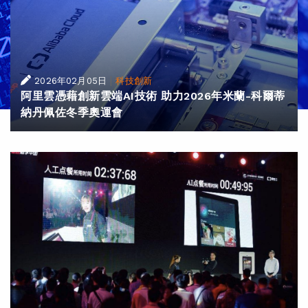
|
2026年02月05日
科技創新
阿里雲憑藉創新雲端AI技術 助力2026年米蘭-科爾蒂
納丹佩佐冬季奧運會