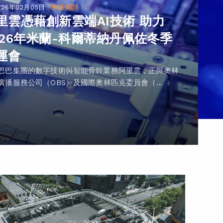
|
026年02月05日
科技創新
里雲憑藉創新雲端AI技術 助力
026年米蘭-科爾蒂納丹佩佐冬季
運會
巴巴集團的數字技術與智能骨幹業務阿里雲，正與奧林
廣播服務公司（OBS）及國際奧林匹克委員會（...