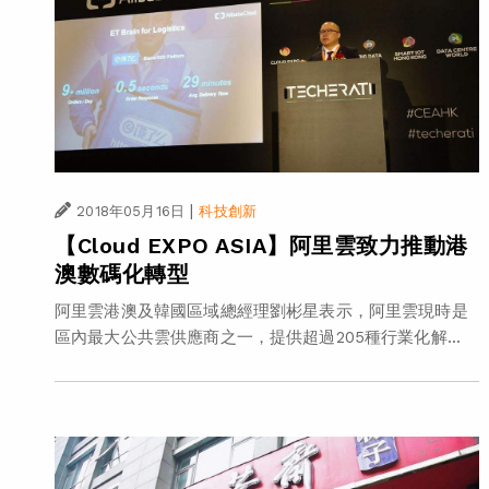
|
2018年05月16日
科技創新
【Cloud EXPO ASIA】阿里雲致力推動港
澳數碼化轉型
阿里雲港澳及韓國區域總經理劉彬星表示，阿里雲現時是
區內最大公共雲供應商之一，提供超過205種行業化解...