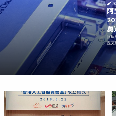
2
阿
2
奧
阿里
匹克