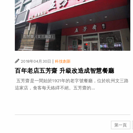
|
2018年04月30日
科技創新
百年老店五芳齋 升級改造成智慧餐廳
五芳齋是一間始於1921年的老字號餐廳，位於杭州文三路
這家店，食客每天絡繹不絕。五芳齋的...
第一頁