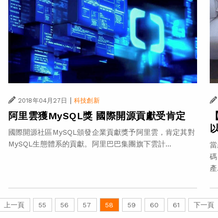
|
2018年04月27日
科技創新
阿里雲獲MySQL獎 國際開源貢獻受肯定
國際開源社區MySQL頒發企業貢獻獎予阿里雲，肯定其對
MySQL生態體系的貢獻。阿里巴巴集團旗下雲計...
當
碼
產.
上一頁
55
56
57
58
59
60
61
下一頁