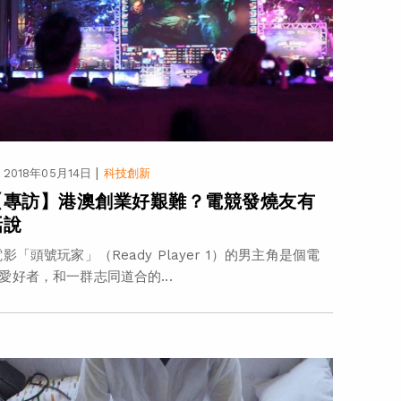
|
2018年05月14日
科技創新
【專訪】港澳創業好艱難？電競發燒友有
話說
影「頭號玩家」（Ready Player 1）的男主角是個電
愛好者，和一群志同道合的...