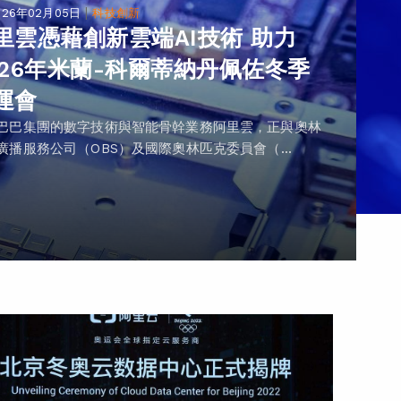
|
026年02月05日
科技創新
里雲憑藉創新雲端AI技術 助力
026年米蘭-科爾蒂納丹佩佐冬季
運會
巴巴集團的數字技術與智能骨幹業務阿里雲，正與奧林
廣播服務公司（OBS）及國際奧林匹克委員會（...