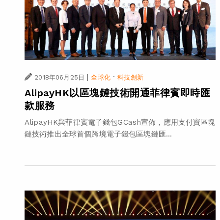
|
·
2018年06月25日
全球化
科技創新
AlipayHK以區塊鏈技術開通菲律賓即時匯
款服務
AlipayHK與菲律賓電子錢包GCash宣佈，應用支付寶區塊
鏈技術推出全球首個跨境電子錢包區塊鏈匯...