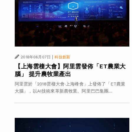
|
2018年06月07日
科技創新
【上海雲棲大會】阿里雲發佈「ET農業大
腦」 提升農牧業產出
阿里雲於「2018雲棲大會‧上海峰會」上發佈了「ET農業
大腦」，以AI技術來革新農牧業。阿里巴巴集團...