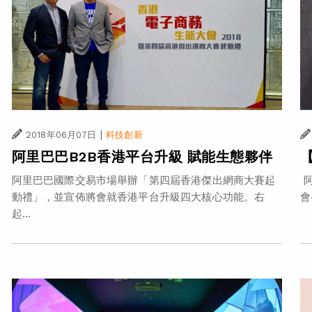
|
2018年06月07日
科技創新
阿里巴巴B2B香港平台升級 賦能生態夥伴
阿里巴巴國際交易市場舉辦「第四屆香港傑出網商大賽起
阿
動禮」，並宣佈將會就香港平台升級四大核心功能。右
會
起...