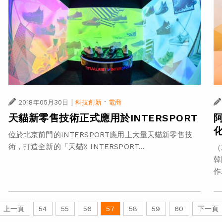
|
·
2018年05月30日
科技創新
電商
天貓新零售技術正式應用於INTERSPORT
位於北京前門的INTERSPORT應用上大量天貓新零售技
術，打造全新的「天貓X INTERSPORT...
（
韓
作.
上一頁
54
55
56
57
58
59
60
下一頁