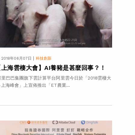
|
2018年06月07日
科技創新
【上海雲棲大會】AI養豬是甚麼回事？！
里巴巴集團旗下雲計算平台阿里雲今日於「2018雲棲大
‧上海峰會」上宣佈推出「ET農業...