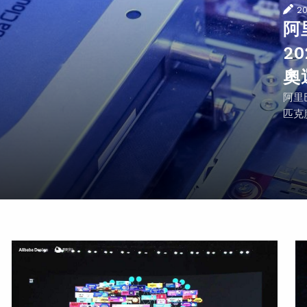
2
阿
2
奧
阿里
匹克