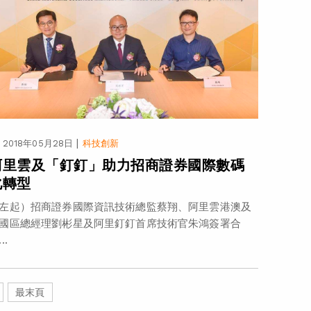
|
2018年05月28日
科技創新
阿里雲及「釘釘」助力招商證券國際數碼
化轉型
左起）招商證券國際資訊技術總監蔡翔、阿里雲港澳及
國區總經理劉彬星及阿里釘釘首席技術官朱鴻簽署合
..
最末頁