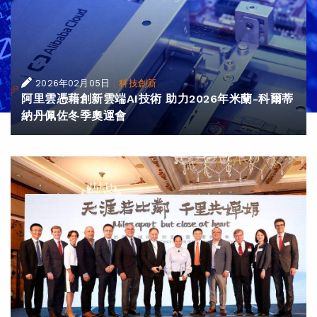
|
2026年02月05日
科技創新
阿里雲憑藉創新雲端AI技術 助力2026年米蘭-科爾蒂
納丹佩佐冬季奧運會