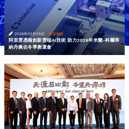
|
2026年02月05日
科技創新
阿里雲憑藉創新雲端AI技術 助力2026年米蘭-科爾蒂
納丹佩佐冬季奧運會