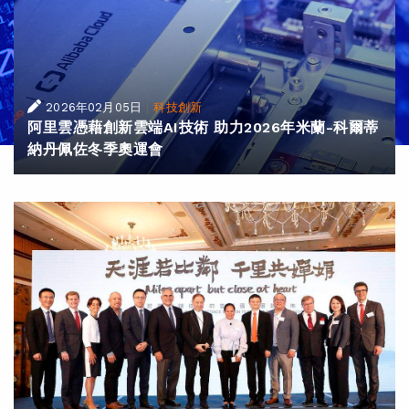
|
2026年02月05日
科技創新
阿里雲憑藉創新雲端AI技術 助力2026年米蘭-科爾蒂
納丹佩佐冬季奧運會