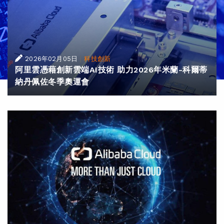
|
2026年02月05日
科技創新
阿里雲憑藉創新雲端AI技術 助力2026年米蘭-科爾蒂
納丹佩佐冬季奧運會