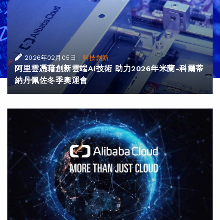
|
2026年02月05日
科技創新
阿里雲憑藉創新雲端AI技術 助力2026年米蘭-科爾蒂
納丹佩佐冬季奧運會