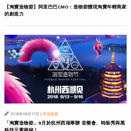
【淘寶造物節】阿里巴巴CMO︰造物節體現淘寶年輕商家
的創造力
|
2018年08月17日
科技創新
「淘寶造物節」9月於杭州西湖舉辦 音樂會、時裝秀與黑
科技元素揭秘！