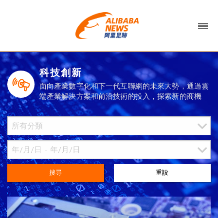
科技創新
面向產業數字化和下一代互聯網的未來大勢，通過雲
端產業解決方案和前沿技術的投入，探索新的商機
搜尋
重設