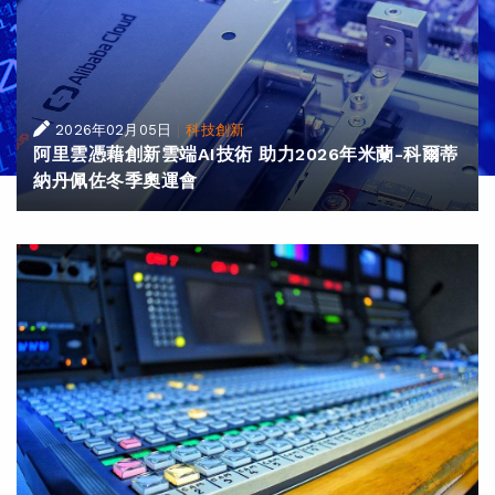
|
2026年02月05日
科技創新
阿里雲憑藉創新雲端AI技術 助力2026年米蘭-科爾蒂
納丹佩佐冬季奧運會