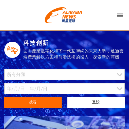
科技創新
面向產業數字化和下一代互聯網的未來大勢，通過雲
端產業解決方案和前沿技術的投入，探索新的商機
搜尋
重設