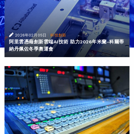
|
2026年02月05日
科技創新
阿里雲憑藉創新雲端AI技術 助力2026年米蘭-科爾蒂
納丹佩佐冬季奧運會