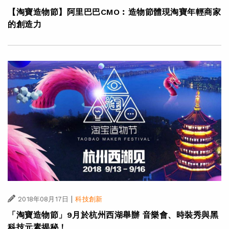
【淘寶造物節】阿里巴巴CMO︰造物節體現淘寶年輕商家
的創造力
|
2018年08月17日
科技創新
「淘寶造物節」9月於杭州西湖舉辦 音樂會、時裝秀與黑
科技元素揭秘！