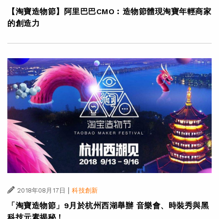
【淘寶造物節】阿里巴巴CMO︰造物節體現淘寶年輕商家
的創造力
|
2018年08月17日
科技創新
「淘寶造物節」9月於杭州西湖舉辦 音樂會、時裝秀與黑
科技元素揭秘！