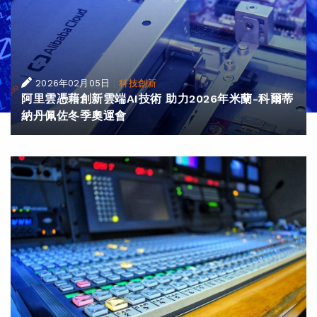
|
2026年02月05日
科技創新
阿里雲憑藉創新雲端AI技術 助力2026年米蘭-科爾蒂
納丹佩佐冬季奧運會