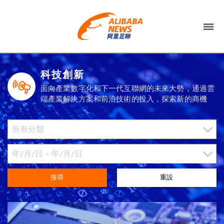
科技創新
面向產業數字化和下一代互聯網的未來大勢，通過雲
端產業解決方案和前沿技術的投入，探索新的商機
搜尋
重設