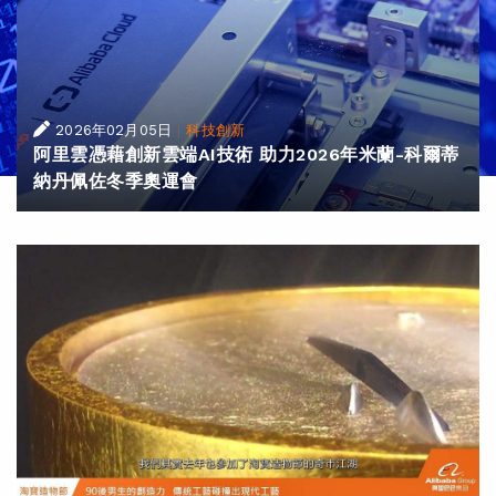
|
2026年02月05日
科技創新
阿里雲憑藉創新雲端AI技術 助力2026年米蘭-科爾蒂
納丹佩佐冬季奧運會