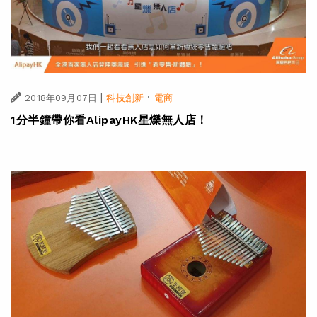
|
·
2018年09月07日
科技創新
電商
1分半鐘帶你看AlipayHK星爍無人店！