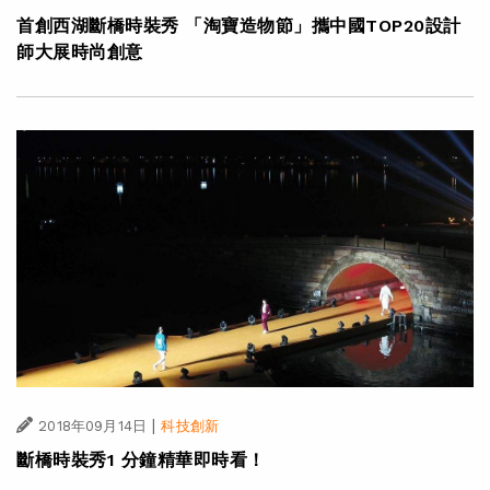
首創西湖斷橋時裝秀 「淘寶造物節」攜中國TOP20設計
師大展時尚創意
|
2018年09月14日
科技創新
斷橋時裝秀1 分鐘精華即時看！