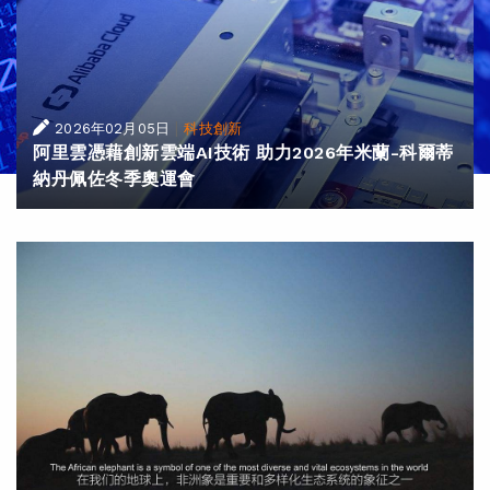
|
2026年02月05日
科技創新
阿里雲憑藉創新雲端AI技術 助力2026年米蘭-科爾蒂
納丹佩佐冬季奧運會