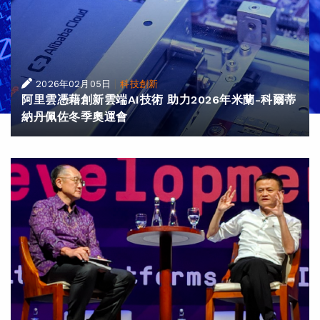
|
2026年02月05日
科技創新
阿里雲憑藉創新雲端AI技術 助力2026年米蘭-科爾蒂
納丹佩佐冬季奧運會