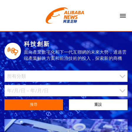
科技創新
面向產業數字化和下一代互聯網的未來大勢，通過雲
端產業解決方案和前沿技術的投入，探索新的商機
搜尋
重設