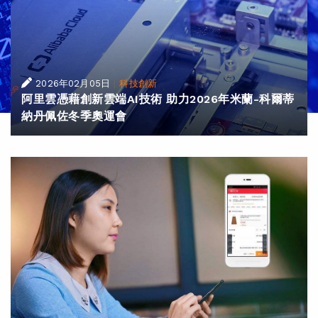
|
2026年02月05日
科技創新
阿里雲憑藉創新雲端AI技術 助力2026年米蘭-科爾蒂
納丹佩佐冬季奧運會