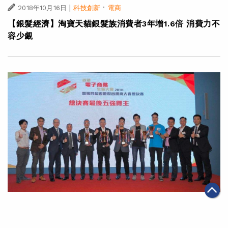
|
·
2018年10月16日
科技創新
電商
【銀髮經濟】淘寶天貓銀髮族消費者3年增1.6倍 消費力不
容少覷
|
2018年10月12日
科技創新
Alibaba.com第四屆香港傑出網商三甲誕生 賦能電商發