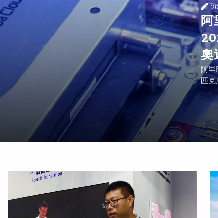
2
阿
2
奧
阿里
匹克