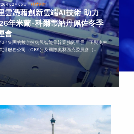
|
026年02月05日
科技創新
里雲憑藉創新雲端AI技術 助力
026年米蘭-科爾蒂納丹佩佐冬季
運會
巴巴集團的數字技術與智能骨幹業務阿里雲，正與奧林
廣播服務公司（OBS）及國際奧林匹克委員會（...