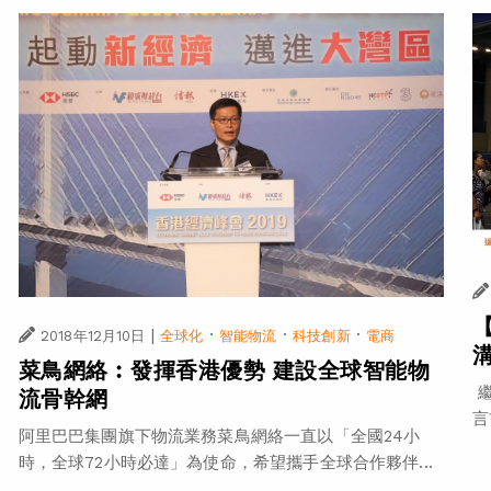
|
·
·
·
2018年12月10日
全球化
智能物流
科技創新
電商
菜鳥網絡︰發揮香港優勢 建設全球智能物
繼
流骨幹網
言
阿里巴巴集團旗下物流業務菜鳥網絡一直以「全國24小
時，全球72小時必達」為使命，希望攜手全球合作夥伴...