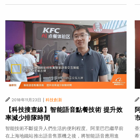
|
2018年11月23日
科技創新
【科技搜查線】智能語音點餐技術 提升效
率減少排隊時間
香
智能技術不斷提升人們生活的便利程度。阿里巴巴繼早前
希
在上海地鐵站推出語音售票機之後，將智能語音應用進