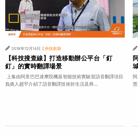
|
2018年12月14日
科技創新
【科技搜查線】打造移動辦公平台「釘
釘」的實時翻譯場景
阿
上集由阿里巴巴達摩院機器智能技術實驗室語音翻譯項目
慧
負責人趙宇介紹了語音翻譯技術於生活及商...