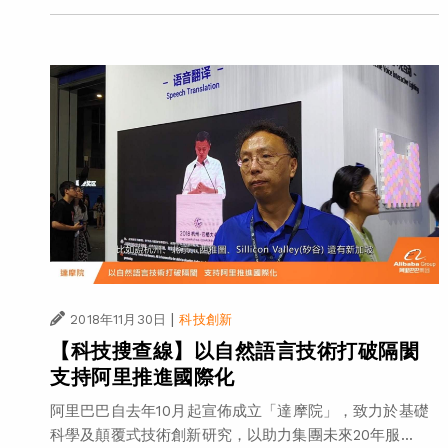
|
2018年11月30日
科技創新
【科技搜查線】以自然語言技術打破隔閡
支持阿里推進國際化
阿里巴巴自去年10月起宣佈成立「達摩院」，致力於基礎
科學及顛覆式技術創新研究，以助力集團未來20年服...