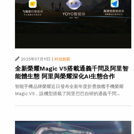
|
2025年07月11日
科技創新
全新榮耀Magic V5搭載通義千問及阿里智
能體生態 阿里與榮耀深化AI生態合作
智能手機品牌榮耀近日發布全新年度折疊旗艦手機榮耀
Magic V5，該機型搭載了阿里巴巴自研的通義千問...