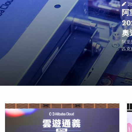
2
阿
2
奧
阿里
匹克