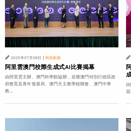
|
2025年07月09日
科技創新
阿里雲澳門校際生成式AI比賽揭幕
由阿里雲主辦、澳門科學館協辦，並獲澳門特別行政區政
府教育及青年發展局、澳門天主教學校聯會、澳門中華
由
教...
屆