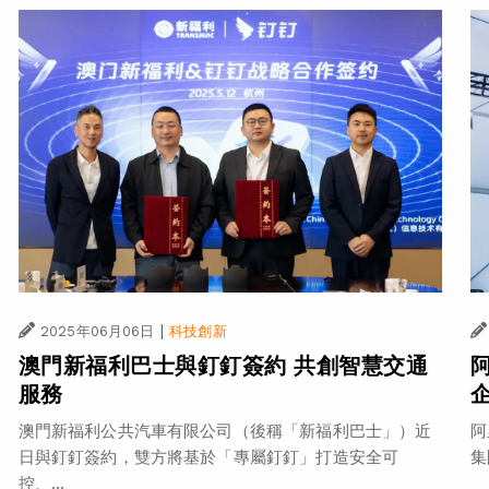
|
2025年06月06日
科技創新
澳門新福利巴士與釘釘簽約 共創智慧交通
服務
澳門新福利公共汽車有限公司（後稱「新福利巴士」）近
阿
日與釘釘簽約，雙方將基於「專屬釘釘」打造安全可
集
控、...