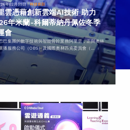
|
026年02月05日
科技創新
里雲憑藉創新雲端AI技術 助力
026年米蘭-科爾蒂納丹佩佐冬季
運會
巴巴集團的數字技術與智能骨幹業務阿里雲，正與奧林
廣播服務公司（OBS）及國際奧林匹克委員會（...