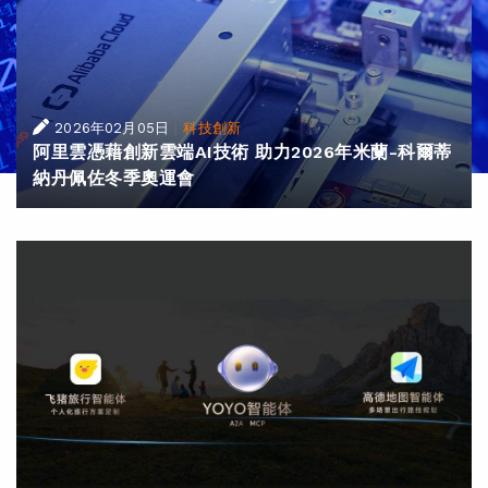
|
2026年02月05日
科技創新
阿里雲憑藉創新雲端AI技術 助力2026年米蘭-科爾蒂
納丹佩佐冬季奧運會