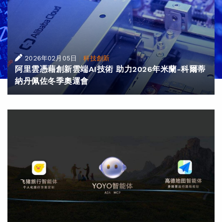
|
2026年02月05日
科技創新
阿里雲憑藉創新雲端AI技術 助力2026年米蘭-科爾蒂
納丹佩佐冬季奧運會