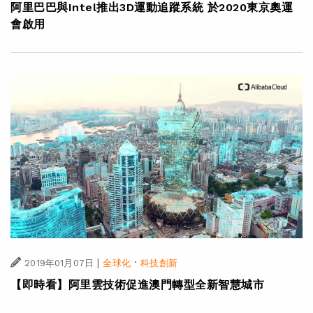
阿里巴巴與Intel推出3D運動追蹤系統 於2020東京奧運
會啟用
|
·
2019年01月07日
全球化
科技創新
【即時看】阿里雲技術促進澳門轉型全新智慧城市