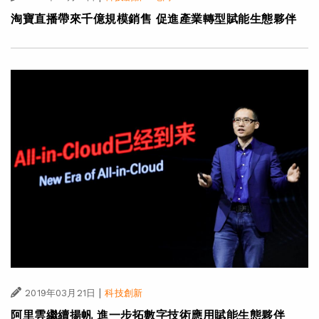
淘寶直播帶來千億規模銷售 促進產業轉型賦能生態夥伴
|
2019年03月21日
科技創新
阿里雲繼續揚帆 進一步拓數字技術應用賦能生態夥伴