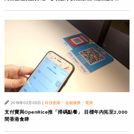
|
·
·
2019年03月05日
科技創新
金融服務
電商
支付寶與OpenRice推「掃碼點餐」 目標年內拓至2,000
間香港食肆