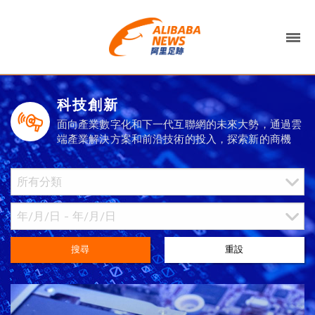
科技創新
面向產業數字化和下一代互聯網的未來大勢，通過雲
端產業解決方案和前沿技術的投入，探索新的商機
搜尋
重設