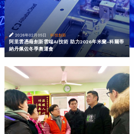
|
2026年02月05日
科技創新
阿里雲憑藉創新雲端AI技術 助力2026年米蘭-科爾蒂
納丹佩佐冬季奧運會